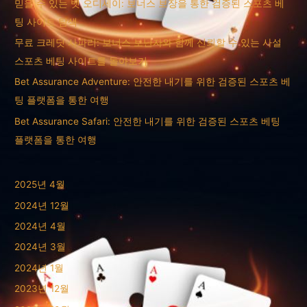
믿을 수 있는 벳 오디세이: 보너스 보장을 통한 검증된 스포츠 베
팅 사이트 탐색
무료 크레딧 사파리: 보너스 보난자와 함께 신뢰할 수 있는 사설
스포츠 베팅 사이트를 돌아보기
Bet Assurance Adventure: 안전한 내기를 위한 검증된 스포츠 베
팅 플랫폼을 통한 여행
Bet Assurance Safari: 안전한 내기를 위한 검증된 스포츠 베팅
플랫폼을 통한 여행
2025년 4월
2024년 12월
2024년 4월
2024년 3월
2024년 1월
2023년 12월