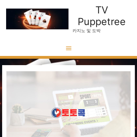
TV
Puppetree
카지노 및 도박
메
인
메
뉴