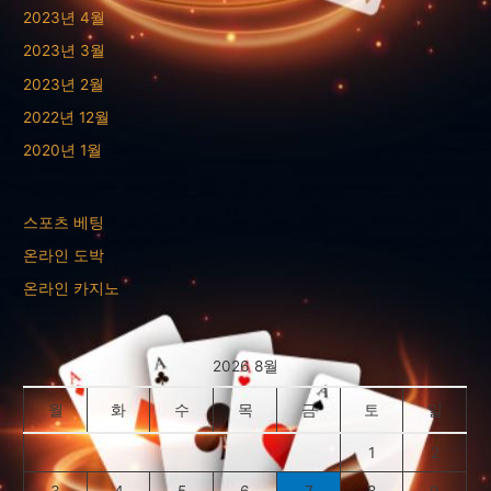
2023년 4월
2023년 3월
2023년 2월
2022년 12월
2020년 1월
스포츠 베팅
온라인 도박
온라인 카지노
2026 8월
월
화
수
목
금
토
일
1
2
3
4
5
6
7
8
9